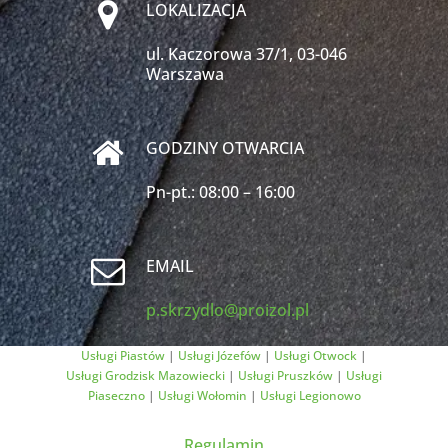
LOKALIZACJA
ul. Kaczorowa 37/1, 03-046
Warszawa
GODZINY OTWARCIA
Pn-pt.: 08:00 – 16:00
EMAIL
p.skrzydlo@proizol.pl
Usługi Piastów
|
Usługi Józefów
|
Usługi Otwock
|
Usługi Grodzisk Mazowiecki
|
Usługi Pruszków
|
Usługi
Piaseczno
|
Usługi Wołomin
|
Usługi Legionowo
Regulamin