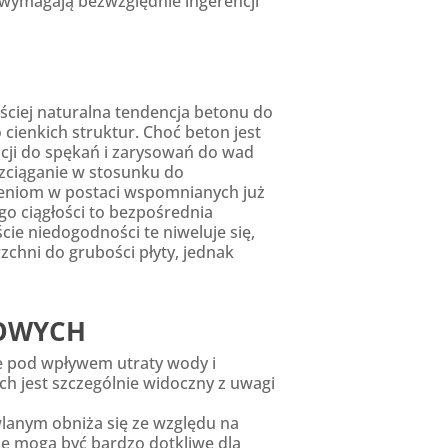
wymagają bezwzględnie ingerencji
ęściej naturalna tendencja betonu do
cienkich struktur. Choć beton jest
cji do spękań i zarysowań do wad
ozciąganie w stosunku do
czeniom w postaci wspomnianych już
go ciągłości to bezpośrednia
ie niedogodności te niweluje się,
chni do grubości płyty, jednak
NOWYCH
ce pod wpływem utraty wody i
 jest szczególnie widoczny z uwagi
lanym obniża się ze względu na
cje mogą być bardzo dotkliwe dla