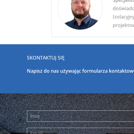
Specjalis
doświadc
Izolacyj
projektow
SKONTAKTUJ SIĘ
Napisz do nas używając formularza kontaktow