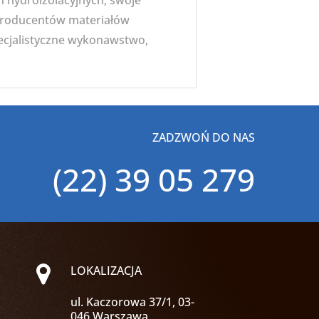
ch hydroizolacyjnych, swoje
 Producentów materiałów
pecjalistyczne wykonawstwo,
ZADZWOŃ DO NAS
(22) 39 05 279
LOKALIZACJA
ul. Kaczorowa 37/1, 03-
046 Warszawa