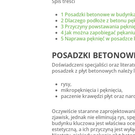
Spis treści
1
Posadzki betonowe w budynkach
2
Dlaczego podłoże z betonu pę
3
Przyczyny powstawania pękni
4
Jak można zapobiegać pękaniu
5
Naprawa pęknięć w posadzce 
POSADZKI BETONOWE
Doświadczeni specjaliści oraz liter
posadzek z płyt betonowych należy l
rysy,
mikropęknięcia i pęknięcia,
paczenie krawędzi płyt oraz nar
Oczywiście staranne zaprojektowanie
zjawisk, jednak nie eliminują rys, s
budynku kluczowa jest właściwa oce
estetyczną, a ich przyczyną jest wy