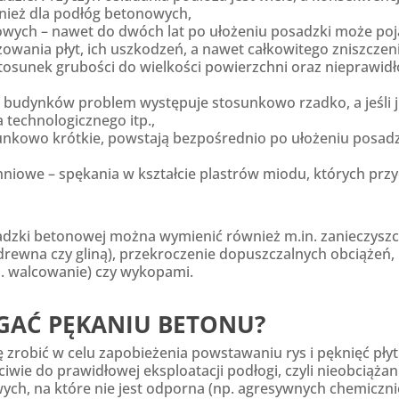
nież dla podłóg betonowych,
onowych – nawet do dwóch lat po ułożeniu posadzki może poj
wania płyt, ich uszkodzeń, a nawet całkowitego zniszczenia
stosunek grubości do wielkości powierzchni oraz nieprawi
 budynków problem występuje stosunkowo rzadko, a jeśli j
a technologicznego itp.,
sunkowo krótkie, powstają bezpośrednio po ułożeniu posad
chniowe – spękania w kształcie plastrów miodu, których prz
adzki betonowej można wymienić również m.in. zanieczysz
drewna czy gliną), przekroczenie dopuszczalnych obciąże
p. walcowanie) czy wykopami.
GAĆ PĘKANIU BETONU?
ę zrobić w celu zapobieżenia powstawaniu rys i pęknięć pł
wie do prawidłowej eksploatacji podłogi, czyli nieobciążani
ch, na które nie jest odporna (np. agresywnych chemicznie