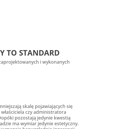
SY TO STANDARD
j zaprojektowanych i wykonanych
niejszają skalę pojawiających się
 właściciela czy administratora
opóki pozostają jedynie kwestią
sadzie ma wymiar jedynie estetyczny.