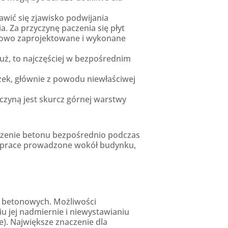
awić się zjawisko podwijania
. Za przyczynę paczenia się płyt
dłowo zaprojektowane i wykonane
uż, to najczęściej w bezpośrednim
zek, głównie z powodu niewłaściwej
yczyną jest skurcz górnej warstwy
czenie betonu bezpośrednio podczas
ń, prace prowadzone wokół budynku,
yt betonowych. Możliwości
u jej nadmiernie i niewystawianiu
). Największe znaczenie dla