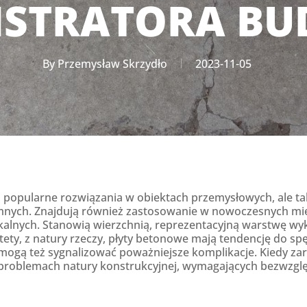
ISTRATORA BU
By
Przemysław Skrzydło
2023-11-05
o popularne rozwiązania w obiektach przemysłowych, ale t
nych. Znajdują również zastosowanie w nowoczesnych mie
alnych. Stanowią wierzchnią, reprezentacyjną warstwę wy
ety, z natury rzeczy, płyty betonowe mają tendencję do spęk
mogą też sygnalizować poważniejsze komplikacje. Kiedy za
 problemach natury konstrukcyjnej, wymagających bezwzgl