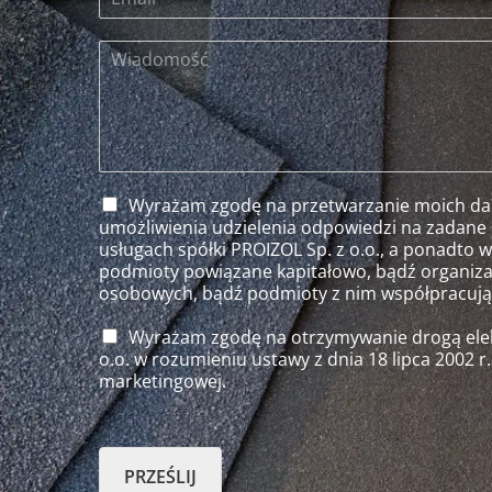
Wyrażam zgodę na przetwarzanie moich dan
umożliwienia udzielenia odpowiedzi na zadane 
usługach spółki PROIZOL Sp. z o.o., a ponadto 
podmioty powiązane kapitałowo, bądź organiza
osobowych, bądź podmioty z nim współpracują
Wyrażam zgodę na otrzymywanie drogą elek
o.o. w rozumieniu ustawy z dnia 18 lipca 2002 r
marketingowej.
PRZEŚLIJ