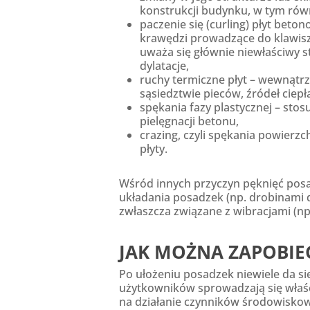
konstrukcji budynku, w tym rów
paczenie się (curling) płyt bet
krawędzi prowadzące do klawiszo
uważa się głównie niewłaściwy 
dylatacje,
ruchy termiczne płyt – wewnątrz
sąsiedztwie pieców, źródeł ciepł
spękania fazy plastycznej – sto
pielęgnacji betonu,
crazing, czyli spękania powierz
płyty.
Wśród innych przyczyn pęknięć pos
układania posadzek (np. drobinami 
zwłaszcza związane z wibracjami (n
JAK MOŻNA ZAPOBIE
Po ułożeniu posadzek niewiele da si
użytkowników sprowadzają się właści
na działanie czynników środowiskowy