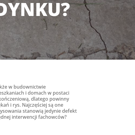
DYNKU?
akże w budownictwie
szkaniach i domach w postaci
kończeniową, dlatego powinny
ań i rys. Najczęściej są one
rysowania stanowią jedynie defekt
ędnej interwencji fachowców?