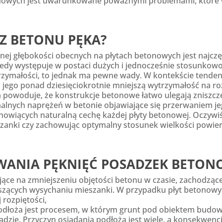
etonowych jest uwarunkowane poważnymi problemami, które 
Z BETONU PĘKA?
żnej głębokości obecnych na płytach betonowych jest najcz
dy występuje w postaci dużych i jednocześnie stosunkowo 
rzymałości, to jednak ma pewne wady. W kontekście tenden
a jego ponad dziesięciokrotnie mniejszą wytrzymałość na r
ha powoduje, że konstrukcje betonowe łatwo ulegają znisz
alnych naprężeń w betonie objawiające się przerwaniem je
nowiących naturalną cechę każdej płyty betonowej. Oczywiśc
anki czy zachowując optymalny stosunek wielkości powierz
WANIA PĘKNIĘĆ POSADZEK BETO
jące na zmniejszeniu objętości betonu w czasie, zachodzą
ących wysychaniu mieszanki. W przypadku płyt betonowych
 rozpiętości,
podłoża jest procesem, w którym grunt pod obiektem budow
ładzie. Przyczyn osiadania podłoża jest wiele, a konsekwen