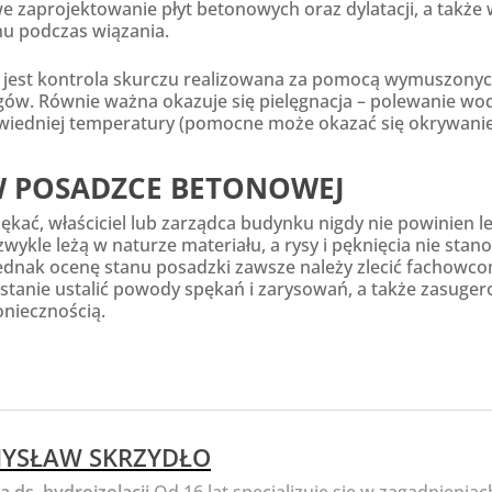
 zaprojektowanie płyt betonowych oraz dylatacji, a także 
onu podczas wiązania.
jest kontrola skurczu realizowana za pomocą wymuszonych
egów. Równie ważna okazuje się pielęgnacja – polewanie w
iedniej temperatury (pomocne może okazać się okrywanie po
W POSADZCE BETONOWEJ
kać, właściciel lub zarządca budynku nigdy nie powinien 
ykle leżą w naturze materiału, a rysy i pęknięcia nie stan
jednak ocenę stanu posadzki zawsze należy zlecić fachowcom
w stanie ustalić powody spękań i zarysowań, a także zasuge
oniecznością.
YSŁAW SKRZYDŁO