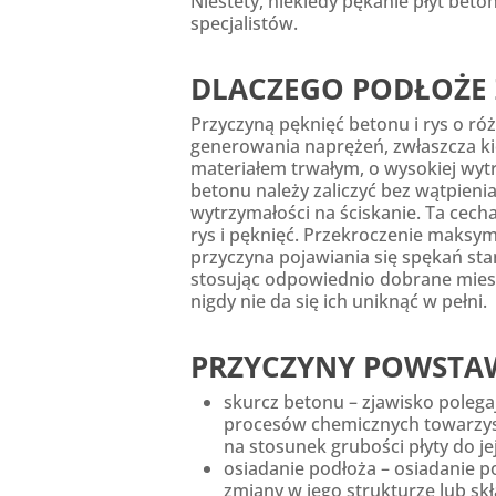
Niestety, niekiedy pękanie płyt b
specjalistów.
DLACZEGO PODŁOŻE 
Przyczyną pęknięć betonu i rys o ró
generowania naprężeń, zwłaszcza kie
materiałem trwałym, o wysokiej wyt
betonu należy zaliczyć bez wątpieni
wytrzymałości na ściskanie. Ta cec
rys i pęknięć. Przekroczenie maksym
przyczyna pojawiania się spękań sta
stosując odpowiednio dobrane miesz
nigdy nie da się ich uniknąć w pełni.
PRZYCZYNY POWSTA
skurcz betonu – zjawisko polega
procesów chemicznych towarzysz
na stosunek grubości płyty do jej
osiadanie podłoża – osiadanie 
zmiany w jego strukturze lub sk