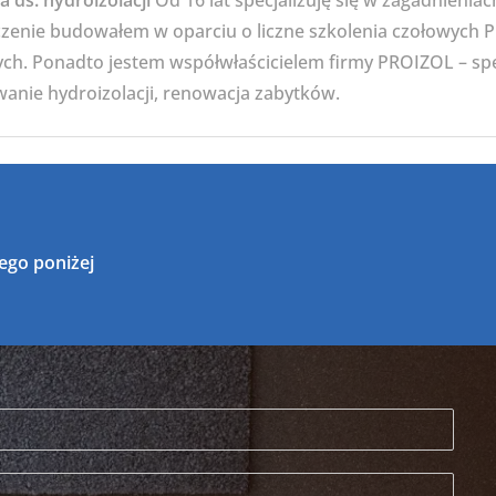
ta ds. hydroizolacji
Od 16 lat specjalizuję się w zagadnienia
zenie budowałem w oparciu o liczne szkolenia czołowych
nych. Ponadto jestem współwłaścicielem firmy PROIZOL – s
anie hydroizolacji, renowacja zabytków.
ego poniżej