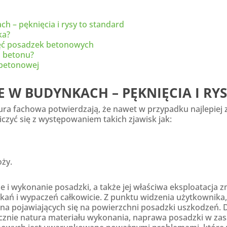
 – pęknięcia i rysy to standard
ka?
ęć posadzek betonowych
 betonu?
betonowej
 W BUDYNKACH – PĘKNIĘCIA I RY
atura fachowa potwierdzają, że nawet w przypadku najlepie
iczyć się z występowaniem takich zjawisk jak:
oży.
 i wykonanie posadzki, a także jej właściwa eksploatacja zm
pękań i wypaczeń całkowicie. Z punktu widzenia użytkownika,
na pojawiających się na powierzchni posadzki uszkodzeń. D
łącznie natura materiału wykonania, naprawa posadzki w za