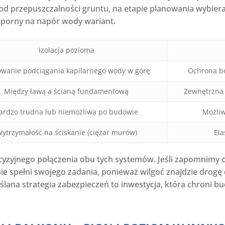
od przepuszczalności gruntu, na etapie planowania wybieran
odporny na napór wody wariant.
Izolacja pozioma
owanie podciągania kapilarnego wody w górę
Ochrona bo
Między ławą a ścianą fundamentową
Zewnętrzna
ardzo trudna lub niemożliwa po budowie
Możli
ytrzymałość na ściskanie (ciężar murów)
Ela
yzyjnego połączenia obu tych systemów. Jeśli zapomnimy o
ie spełni swojego zadania, ponieważ wilgoć znajdzie drogę
ana strategia zabezpieczeń to inwestycja, która chroni b