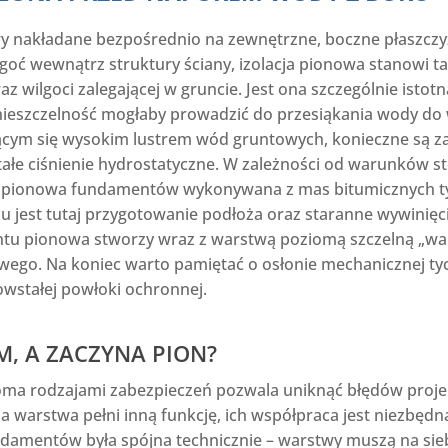
wy nakładane bezpośrednio na zewnętrzne, boczne płaszc
oć wewnątrz struktury ściany, izolacja pionowa stanowi t
 wilgoci zalegającej w gruncie. Jest ona szczególnie isto
nieszczelność mogłaby prowadzić do przesiąkania wody do
ującym się wysokim lustrem wód gruntowych, konieczne s
tałe ciśnienie hydrostatyczne. W zależności od warunków st
cja pionowa fundamentów wykonywana z mas bitumicznych
u jest tutaj przygotowanie podłoża oraz staranne wywinięci
ntu pionowa stworzy wraz z warstwą poziomą szczelną „wan
ego. Na koniec warto pamiętać o osłonie mechanicznej ty
wstałej powłoki ochronnej.
M, A ZACZYNA PION?
oma rodzajami zabezpieczeń pozwala uniknąć błędów projek
warstwa pełni inną funkcję, ich współpraca jest niezbęd
undamentów była spójna technicznie – warstwy muszą na sie