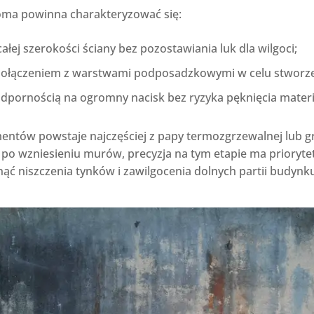
oma powinna charakteryzować się:
ałej szerokości ściany bez pozostawiania luk dla wilgoci;
połączeniem z warstwami podposadzkowymi w celu stworzeni
dpornością na ogromny nacisk bez ryzyka pęknięcia materi
ntów powstaje najczęściej z papy termozgrzewalnej lub gru
po wzniesieniu murów, precyzja na tym etapie ma priorytet
ąć niszczenia tynków i zawilgocenia dolnych partii budynk