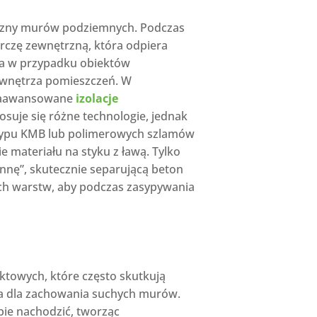
zyzny murów podziemnych. Podczas
arczę zewnętrzną, która odpiera
tna w przypadku obiektów
 wnętrza pomieszczeń. W
ą zaawansowane
izolacje
osuje się różne technologie, jednak
 typu KMB lub polimerowych szlamów
e materiału na styku z ławą. Tylko
nę”, skutecznie separującą beton
ch warstw, aby podczas zasypywania
towych, które często skutkują
na dla zachowania suchych murów.
bie nachodzić, tworząc