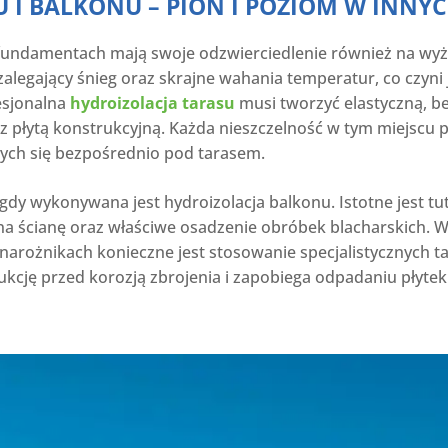
 I BALKONU – PION I POZIOM W INNY
 fundamentach mają swoje odzwierciedlenie również na wy
alegający śnieg oraz skrajne wahania temperatur, co czyni 
esjonalna
hydroizolacja tarasu
musi tworzyć elastyczną, b
 z płytą konstrukcyjną. Każda nieszczelność w tym miejscu 
ych się bezpośrednio pod tarasem.
dy wykonywana jest hydroizolacja balkonu. Istotne jest tut
a ścianę oraz właściwe osadzenie obróbek blacharskich. 
rożnikach konieczne jest stosowanie specjalistycznych ta
kcję przed korozją zbrojenia i zapobiega odpadaniu płyte