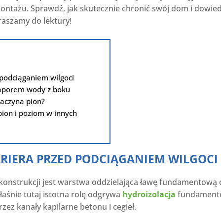
ontażu. Sprawdź, jak skutecznie chronić swój dom i dowiedz
praszamy do lektury!
 podciąganiem wilgoci
naporem wody z boku
zaczyna pion?
pion i poziom w innych
ARIERA PRZED PODCIĄGANIEM WILGOCI
strukcji jest warstwa oddzielająca ławę fundamentową 
aśnie tutaj istotna rolę odgrywa
hydroizolacja
fundamentó
z kanały kapilarne betonu i cegieł.