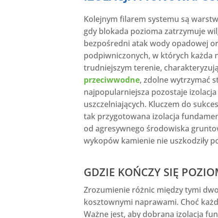
Kolejnym filarem systemu są warst
gdy blokada pozioma zatrzymuje wilg
bezpośredni atak wody opadowej oraz
podpiwniczonych, w których każda 
trudniejszym terenie, charakteryz
przeciwwodne
, zdolne wytrzymać s
najpopularniejsza pozostaje izola
uszczelniających. Kluczem do sukces
tak przygotowana izolacja fundame
od agresywnego środowiska gruntow
wykopów kamienie nie uszkodziły po
GDZIE KOŃCZY SIĘ POZIO
Zrozumienie różnic między tymi dw
kosztownymi naprawami. Choć każda 
Ważne jest, aby dobrana izolacja f