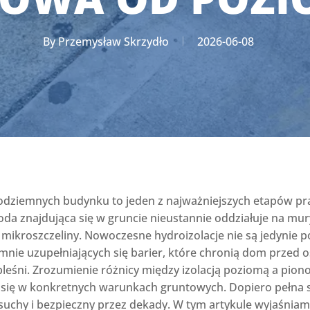
By
Przemysław Skrzydło
2026-06-08
odziemnych budynku to jeden z najważniejszych etapów pr
da znajdująca się w gruncie nieustannie oddziałuje na mury
mikroszczeliny. Nowoczesne hydroizolacje nie są jedynie po
nie uzupełniających się barier, które chronią dom przed 
pleśni. Zrozumienie różnicy między izolacją poziomą a pi
dzi się w konkretnych warunkach gruntowych. Dopiero pełna
uchy i bezpieczny przez dekady. W tym artykule wyjaśniamy