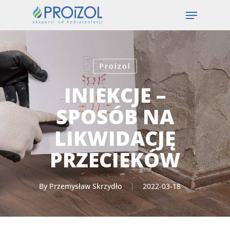
Skip
Menu
to
main
content
Proizol
INIEKCJE –
SPOSÓB NA
LIKWIDACJĘ
PRZECIEKÓW
By
Przemysław Skrzydło
2022-03-18