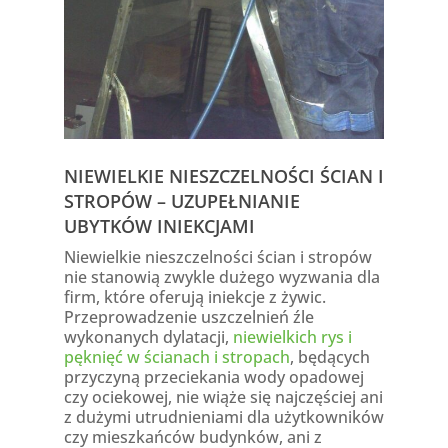
NIEWIELKIE NIESZCZELNOŚCI ŚCIAN I
STROPÓW – UZUPEŁNIANIE
UBYTKÓW INIEKCJAMI
Niewielkie nieszczelności ścian i stropów
nie stanowią zwykle dużego wyzwania dla
firm, które oferują iniekcje z żywic.
Przeprowadzenie uszczelnień źle
wykonanych dylatacji,
niewielkich rys i
pęknięć w ścianach i stropach
, będących
przyczyną przeciekania wody opadowej
czy ociekowej, nie wiąże się najczęściej ani
z dużymi utrudnieniami dla użytkowników
czy mieszkańców budynków, ani z