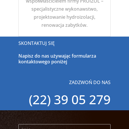
współwłaścicielem firmy PROIZOL –
specjalistyczne wykonawstwo,
projektowanie hydroizolacji,
renowacja zabytków.
SKONTAKTUJ SIĘ
Napisz do nas używając formularza
kontaktowego poniżej
ZADZWOŃ DO NAS
(22) 39 05 279