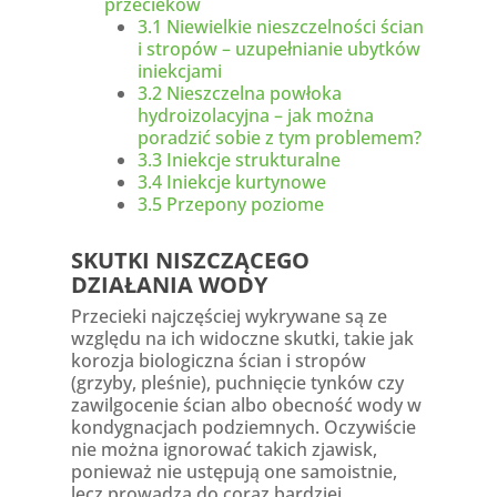
przecieków
3.1
Niewielkie nieszczelności ścian
i stropów – uzupełnianie ubytków
iniekcjami
3.2
Nieszczelna powłoka
hydroizolacyjna – jak można
poradzić sobie z tym problemem?
3.3
Iniekcje strukturalne
3.4
Iniekcje kurtynowe
3.5
Przepony poziome
SKUTKI NISZCZĄCEGO
DZIAŁANIA WODY
Przecieki najczęściej wykrywane są ze
względu na ich widoczne skutki, takie jak
korozja biologiczna ścian i stropów
(grzyby, pleśnie), puchnięcie tynków czy
zawilgocenie ścian albo obecność wody w
kondygnacjach podziemnych. Oczywiście
nie można ignorować takich zjawisk,
ponieważ nie ustępują one samoistnie,
lecz prowadzą do coraz bardziej